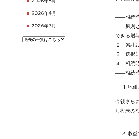
2026年5月
2026年4月
――相続
１．原則
2026年3月
できる贈
２．累計2
３．選択に
４．相続
――相続
地価
今後さら
し将来の
収益