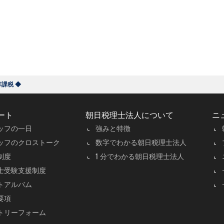
課税 ◆
ート
朝日税理士法人について
ニ
ッフの一日
強みと特徴
ッフのクロストーク
数字でわかる朝日税理士法人
制度
1 分でわかる朝日税理士法人
士受験支援制度
トアルバム
要項
トリーフォーム