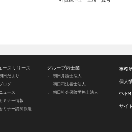
ュースリリース
グループ内士業
事務
朝日だより
朝日弁護士法人
個人
ブログ
朝日司法書士法人
ニュース
朝日社会保険労務士法人
中小M
セミナー情報
サイ
セミナー講師派遣