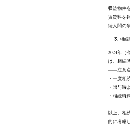
収益物件
賃貸料を
続人間の
相続
2024年
は、相続
――注意
・一度相
・贈与時
・相続時
以上、相
的に考慮