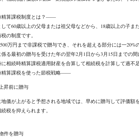
時精算課税制度とは？――
として60歳以上の父母または祖父母などから、18歳以上の子
与税の制度です。
,500万円まで非課税で贈与でき、それを超える部分には一20
係る最初の贈与を受けた年の翌年2月1日から3月15日までの
時に相続時精算課税適用財産を合算して相続税を計算して過不
時精算課税を使った節税戦略――
上昇前に贈与
に地価が上がると予想される地域では、早めに贈与して評価額
相続税を抑えられます。
物件を贈与