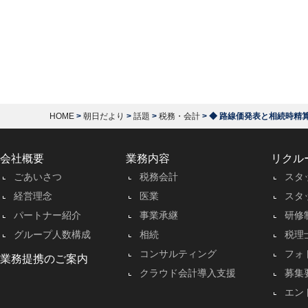
HOME
>
朝日だより
>
話題
>
税務・会計
>
◆ 路線価発表と相続時精算
会社概要
業務内容
リクル
ごあいさつ
税務会計
スタ
経営理念
医業
スタ
パートナー紹介
事業承継
研修
グループ人数構成
相続
税理
コンサルティング
フォ
業務提携のご案内
クラウド会計導入支援
募集
エン