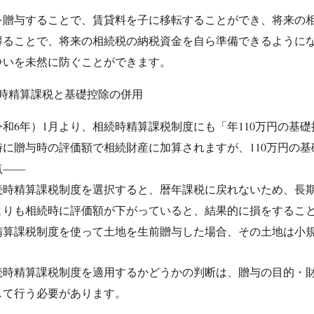
を贈与することで、賃貸料を子に移転することができ、将来の
得ることで、将来の相続税の納税資金を自ら準備できるように
争いを未然に防ぐことができます。
時精算課税と基礎控除の併用
（令和6年）1月より、相続時精算課税制度にも「年110万円の
時に贈与時の評価額で相続財産に加算されますが、110万円の
点――
続時精算課税制度を選択すると、暦年課税に戻れないため、長
よりも相続時に評価額が下がっていると、結果的に損をするこ
精算課税制度を使って土地を生前贈与した場合、その土地は小
続時精算課税制度を適用するかどうかの判断は、贈与の目的・
して行う必要があります。