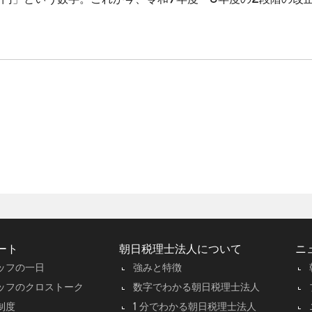
3万円」という数字。これが今、令和7年度・8年度の2段階の改
ート
朝日税理士法人について
ニ
ッフの一日
強みと特徴
ッフのクロストーク
数字でわかる朝日税理士法人
制度
1 分でわかる朝日税理士法人