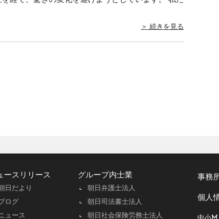
正を経て、驚きの変化を遂げようとしています。 私た
＞ 続きを見る
ュースリリース
グループ内士業
事務
朝日だより
朝日弁護士法人
個人
ブログ
朝日司法書士法人
ニュース
朝日社会保険労務士法人
中小M