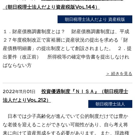
（朝日税理士法人だより資産税版Vol.144）
朝日税理士法人だより 資産税版
１．財産債務調書制度とは？ 財産債務調書制度は、平成
２７年度税制改正で富裕層に資産状況の提出を求める「財
産債務明細書」の提出制度として創設されました。 ２．提
出要件（改正前） 所得税等の確定申告書を提出しなけれ
ばならない方
＞ 続きを見る
投資優遇制度『ＮＩＳＡ』（朝日税理士
2022年11月01日
法人だよりVol.212）
朝日税理士法人
日本では少子高齢化が進んでいて公的制度だけでは豊か
な老後を迎えることができない可能性があり、自ら考え将
来に向けて資産形成をする必要があります。 また、現政権