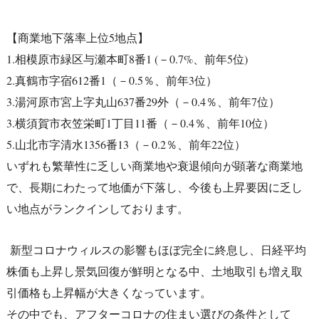
【商業地下落率上位5地点】
1.相模原市緑区与瀬本町8番1 (－0.7%、前年5位)
2.真鶴市字宿612番1（－0.5％、前年3位）
3.湯河原市宮上字丸山637番29外（－0.4％、前年7位）
3.横須賀市衣笠栄町1丁目11番（－0.4％、前年10位）
5.山北市字清水1356番13（－0.2％、前年22位）
いずれも繁華性に乏しい商業地や衰退傾向が顕著な商業地
で、長期にわたって地価が下落し、今後も上昇要因に乏し
い地点がランクインしております。
新型コロナウィルスの影響もほぼ完全に終息し、日経平均
株価も上昇し景気回復が鮮明となる中、土地取引も増え取
引価格も上昇幅が大きくなっています。
その中でも、アフターコロナの住まい選びの条件として