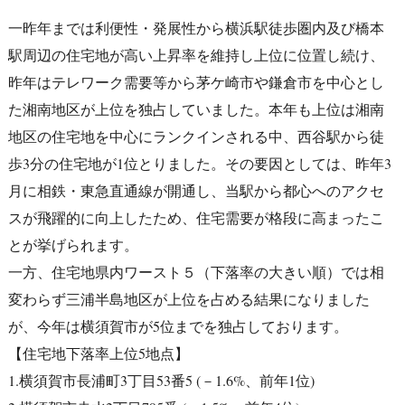
一昨年までは利便性・発展性から横浜駅徒歩圏内及び橋本
駅周辺の住宅地が高い上昇率を維持し上位に位置し続け、
昨年はテレワーク需要等から茅ケ崎市や鎌倉市を中心とし
た湘南地区が上位を独占していました。本年も上位は湘南
地区の住宅地を中心にランクインされる中、西谷駅から徒
歩3分の住宅地が1位とりました。その要因としては、昨年3
月に相鉄・東急直通線が開通し、当駅から都心へのアクセ
スが飛躍的に向上したため、住宅需要が格段に高まったこ
とが挙げられます。
一方、住宅地県内ワースト５（下落率の大きい順）では相
変わらず三浦半島地区が上位を占める結果になりました
が、今年は横須賀市が5位までを独占しております。
【住宅地下落率上位5地点】
1.横須賀市長浦町3丁目53番5 (－1.6%、前年1位)