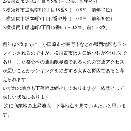
2.横須賀市走水2丁目795番 (－1.5%、前年4位)
3.横須賀市追浜南町2丁目18番8（－0.8％、前年12位）
4.横須賀市坂本町5丁目7番32外（－0.8％、前年30位）
5.横須賀市船越町2丁目15番6（－0.8％、前年38位）
例年は5位までに、小田原市や秦野市などの県西地区もラン
クインされるのですが、横須賀市は人口減少数が全国1位で
あり、また都心への通勤限界圏であるものの交通アクセス
が悪いことがランキングを独占する大きな原因であると考
えられます。
いずれの地点も下落幅は縮小しておりますが、依然として
厳しい状況にあります。
次に商業地の上昇地点、下落地点を見ていきたいと思いま
す。