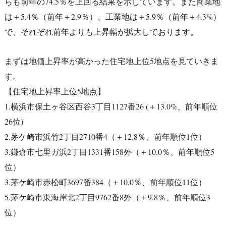
らも前年の74.5％を上回る結果を示しています。また商業地
は＋5.4％（前年＋2.9％）、工業地は＋5.9％（前年＋4.3%）
で、それぞれ前年よりも上昇幅が拡大しております。
まずは地価上昇率が高かった住宅地上位5地点を見ていきま
す。
【住宅地上昇率上位5地点】
1.横浜市保土ヶ谷区西谷3丁目1127番26 (＋13.0%、前年順位
26位)
2.茅ケ崎市浜竹2丁目2710番4（＋12.8％、前年順位1位）
3.鎌倉市七里ガ浜2丁目1331番158外（＋10.0％、前年順位5
位）
3.茅ケ崎市赤松町3697番384（＋10.0％、前年順位11位）
5.茅ケ崎市東海岸北2丁目9762番8外（＋9.8％、前年順位3
位）