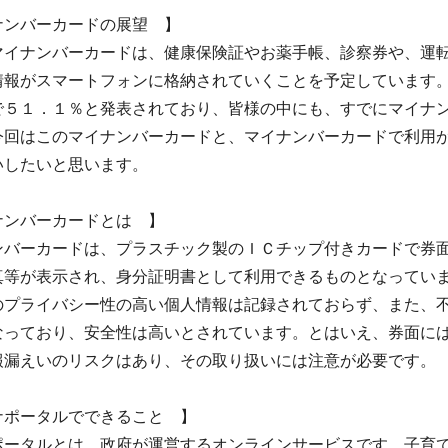
ナンバーカードの展望 】
イナンバーカードは、健康保険証やお薬手帳、診察券や、運転
情報がスマートフォンに格納されていくことを予定しています
で５１．１％と発表されており、皆様の中にも、すでにマイナ
今回はこのマイナンバーカードと、マイナンバーカードで利用
いしたいと思います。
ナンバーカードとは 】
バーカードは、プラスチック製のＩＣチップ付きカードで券面
真等が表示され、身分証明書として利用できるものとなってい
のプライバシー性の高い個人情報は記録されておらず、また、
なっており、安全性は高いとされています。とはいえ、券面に
報漏えいのリスクはあり、その取り扱いには注意が必要です。
ナポータルでできること 】
ータルとは、政府が運営するオンラインサービスです。子育て