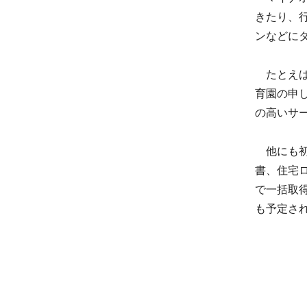
きたり、
ンなどに
たとえば
育園の申
の高いサ
他にも初
書、住宅
で一括取
も予定さ