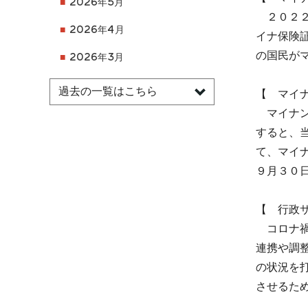
2026年5月
２０２２
2026年4月
イナ保険
の国民が
2026年3月
【 マイ
マイナン
すると、
て、マイ
９月３０
【 行政
コロナ禍
連携や調
の状況を
させるた