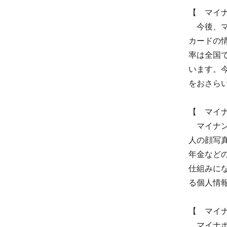
【 マイ
今後、マ
カードの
率は全国
います。
をおさら
【 マイ
マイナン
人の顔写
年金など
仕組みに
る個人情
【 マイ
マイナポ