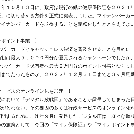
年１０月１３日に、政府は現行の紙の健康保険証を２０２４年
証」に切り替える方針を正式に発表しました。マイナンバーカ
マイナンバーカードを取得することを義務化したととらえてよ
ナポイント事業 】
バーカードとキャッシュレス決済を普及させることを目的に、
当初は最大５，０００円分が還元されるキャンペーンでしたが
ナンバーカード保有者へ最大２万円分のポイント付与となりま
日までだったものが、２０２２年１２月３１日までと３ヶ月延
サービスのオンライン化を加速 】
において「デジタル敗戦国」であることが露呈してしまった日
整がとれない、その要因の多くは行政サービスのオンライン化
打開するために、昨年９月に発足したデジタル庁は、様々な取
めの施策として、今回の「マイナ保険証」や「マイナポイント