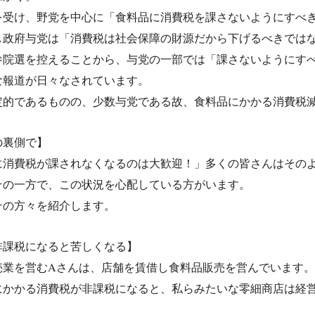
を受け、野党を中心に「食料品に消費税を課さないようにすべ
し政府与党は「消費税は社会保障の財源だから下げるべきでは
参院選を控えることから、与党の一部では「課さないようにす
な報道が日々なされています。
定的であるものの、少数与党である故、食料品にかかる消費税
の裏側で】
に消費税が課されなくなるのは大歓迎！」多くの皆さんはその
その一方で、この状況を心配している方がいます。
その方々を紹介します。
非課税になると苦しくなる】
売業を営むAさんは、店舗を賃借し食料品販売を営んでいます。
にかかる消費税が非課税になると、私らみたいな零細商店は経