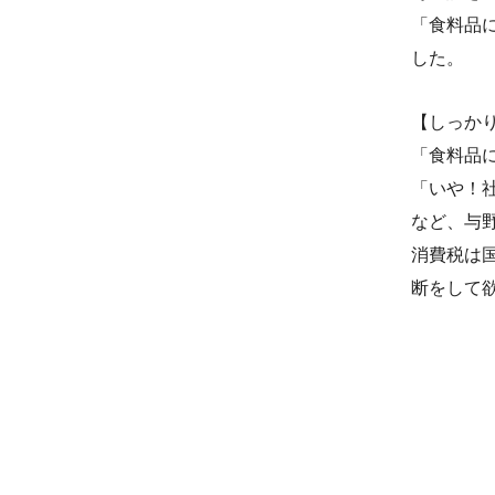
「食料品
した。
【しっか
「食料品
「いや！
など、与
消費税は
断をして