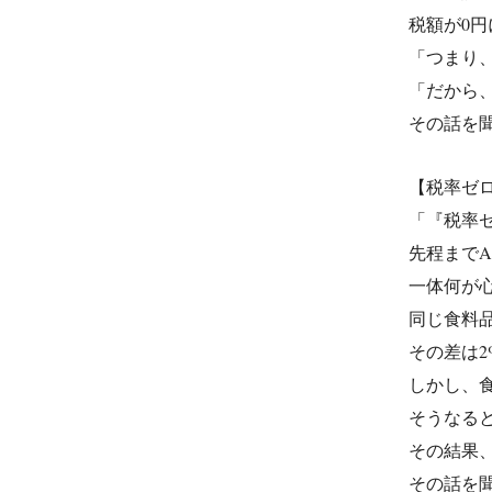
税額が0円
「つまり
「だから
その話を
【税率ゼ
「『税率
先程まで
一体何が
同じ食料
その差は
しかし、
そうなる
その結果
その話を