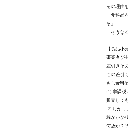
その理由
「食料品
る」
「そうな
【食品小
事業者が
差引きそ
この差引
もし食料
(1) 非
販売して
(2) 
税がかか
何故か？