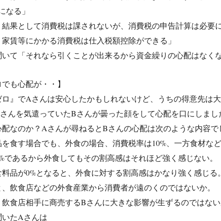
になる」
、結果として消費税は課されないが、消費税の申告計算は必要
、家賃等にかかる消費税は仕入税額控除ができる」
聞いて「それなら引くことが出来るから資金繰りの心配はなく
ロでも心配が・・】
ゼロ』でAさんは安心したかもしれないけど、うちの得意先は
Aさんを気遣っていたBさんが曇った顔をして心配を口にしまし
心配なのか？Aさんが尋ねるとBさんの心配は次のような内容で
品を食す場合でも、外食の場合、消費税率は10%、一方食材など
2%であるから外食してもその割高感はそれほど強く感じない。
食料品が0%となると、外食に対する割高感はかなり強く感じる
と、飲食店などの外食産業から消費者が遠のくのではないか。
、飲食店相手に商売するBさんに大きな影響が生ずるのではな
聞いたAさんは