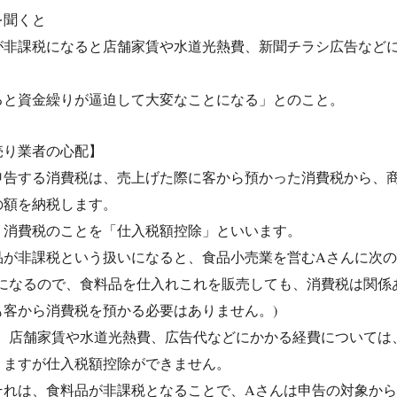
を聞くと
が非課税になると店舗家賃や水道光熱費、新聞チラシ広告など
ると資金繰りが逼迫して大変なことになる」とのこと。
売り業者の心配】
申告する消費税は、売上げた際に客から預かった消費税から、
の額を納税します。
く消費税のことを「仕入税額控除」といいます。
品が非課税という扱いになると、食品小売業を営むAさんに次
課税になるので、食料品を仕入れこれを販売しても、消費税は関
も客から消費税を預かる必要はありません。)
しかし、店舗家賃や水道光熱費、広告代などにかかる経費について
りますが仕入税額控除ができません。
それは、食料品が非課税となることで、Aさんは申告の対象か