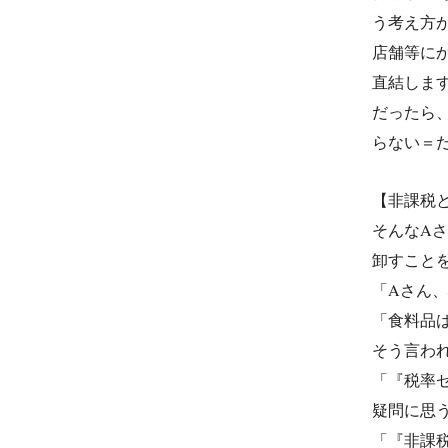
う考え方
店舗等に
直結しま
だったら
らない＝
【非課税
そんなA
卸すこと
「Aさん
「食料品
そう言わ
「『税率
疑問に思
「『非課