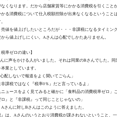
がなくなります。だから店舗家賃等にかかる消費税を引くこと
かかる消費税について仕入税額控除が出来なくなるということ
す。
、売値を値上げしたいところだが・・・非課税になるタイミン
だから値上げしにくい。Aさんは心配でしかたありません。
と税率ゼロの違い】
さんに声をかける人がいました。それは同業のBさんでした。同
を本業としています。
、心配しないで報道をよく聞いてごらん」
は非課税ではなく『税率0％』だと言っているよ」
れニュースをよく見てみると確かに「食料品の消費税率ゼロ」
ゼロ』と『非課税』って同じことじゃないの」
うAさんに対しBさんはこのように答えました。
税』は、Aさんのいうとおり消費税が課されないということ、一