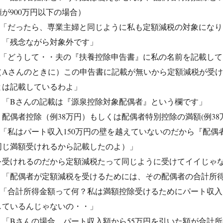
が900万円以下の場合）
：「だったら、専業主婦と同じように私も定額減税の対象になり
：「残念ながら対象外です」
：「どうして・・夫の『扶養控除申告書』に私の名前を記載して
（Aさんのときに）この申告書に記載が無いから定額減税が受
とは記載しているわよ」
：「Bさんの記載は『源泉控除対象配偶者』という欄です」
配偶者控除（例38万円）もしくは配偶者特別控除の満額(例3
「私はパート収入150万円の壁を越えていないのだから『配偶者
同じ満額受けれるから記載したのよ）」
を受けれるのだから定額減税たって同じように受けてイイじゃ
：「配偶者が定額減税を受けるためには、その配偶者の合計所得
：「合計所得金額って何？私は満額控除受けるためにパート収入
しているんじゃないの・・」
：「Bさんの場合、パート収入額から55万円を引いた額が合計