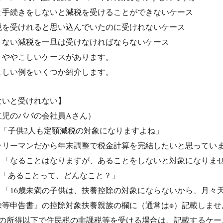
と手続きをしないと減税を受けることができないケース
税を受けれると思い込んでいたのに受けれないケース
くない減税を一旦は受けなければならないケース
々ややこしいケースがあります。
こしい例をいくつか紹介します。
ないと受けれない】
二児のパパの会社員Aさん）
：「子供2人も定額減税の対象になりますよね」
ラリーマンだから年末調整で税金計算を完結したいと思ってい
：「なることはなりますが、あることをしないと対象になりま
：「あることって、どんなこと？」
：「16歳未満の子供は、扶養控除の対象にならないから、月々
除等申告書』の控除対象扶養親族の欄に（通常は※）記載しませ
定の所得以下で住民税の非課税等を受ける場合は、記載するケー