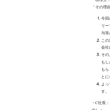
「その理
今回
リー
与等
この
会社
その
もし
もら
とに
よっ
す。
・C社長
でしょ」