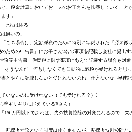
ると、税金計算においてお二人のお子さんを扶養していること
ります」
：「それは困る」
法は無いの」
：「この場合は、定額減税のために特別に準備された『源泉徴
税のための申告書』にお子さん2名の事項を記載し会社に提出す
養控除等申告書』住民税に関す事項にあえて記載する場合も対象
：「そうなんだ、何もしなくても自動的に減税が受けれると思
書とやらに記載しないと受けれないのね、仕方ないな···早速
えていないのに受けれない（でも受けれる？）】
円の壁ギリギリに抑えているBさん）
：「150万円以下であれば、夫の扶養控除の対象になるので、夫
：「配偶者控除という制度は使えませんが、配偶者特別控除とい