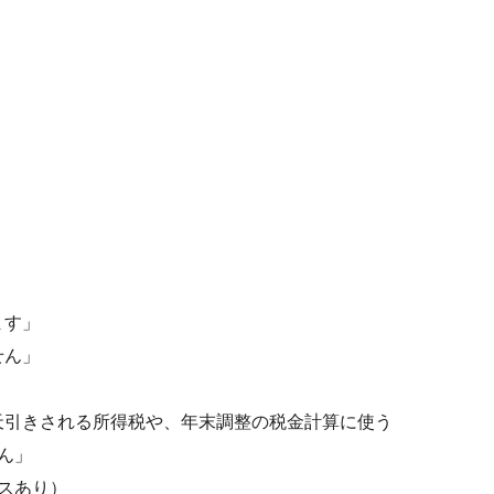
ます」
せん」
天引きされる所得税や、年末調整の税金計算に使う
ん」
スあり）