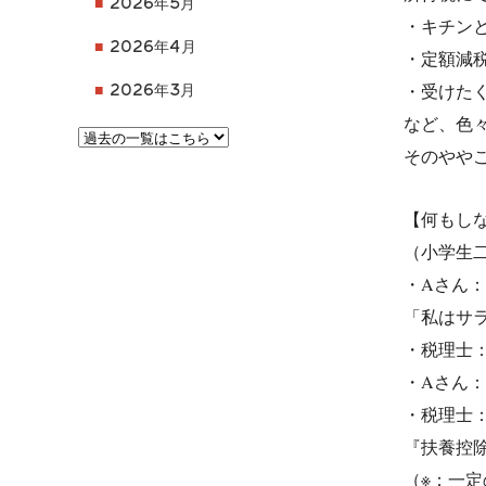
2026年5月
・キチン
2026年4月
・定額減
・受けた
2026年3月
など、色
そのやや
【何もし
（小学生
・Aさん
「私はサ
・税理士
・Aさん
・税理士
『扶養控
（※：一