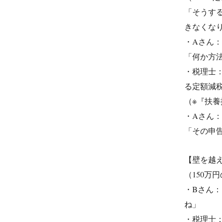
「そうす
きなくな
・Aさん
「何か方
・税理士
る定額減
（※『扶
・Aさん
「その申告
【壁を越
（150万
・Bさん
ね」
・税理士