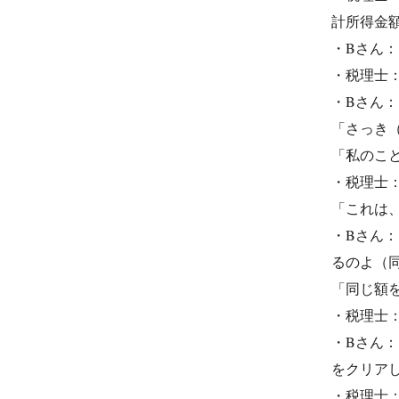
計所得金額
・Bさん
・税理士
・Bさん
「さっき
「私のこ
・税理士
「これは、
・Bさん：
るのよ（
「同じ額
・税理士
・Bさん
をクリア
・税理士