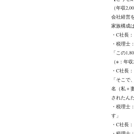
（年収2,
会社経営を
家族構成
・C社長：
・税理士：
「この1,
（※：年収
・C社長
「そこで、
名（私＋妻
されたん
・税理士
す」
・C社長
・税理士